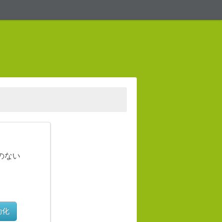
のない
効化